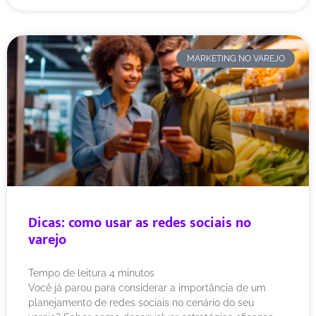
MARKETING NO VAREJO
Dicas: como usar as redes sociais no
varejo
Tempo de leitura
4
minutos
Você já parou para considerar a importância de um
planejamento de redes sociais no cenário do seu