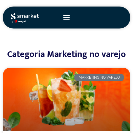
Ir
para
o
conteúdo
Categoria Marketing no varejo
MARKETING NO VAREJO