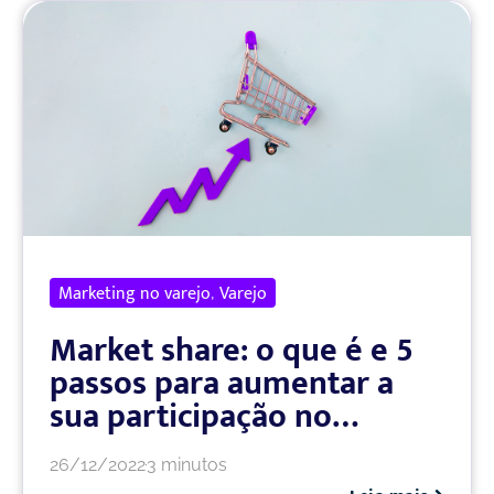
Marketing no varejo
Varejo
,
Market share: o que é e 5
passos para aumentar a
sua participação no
mercado
26/12/2022
3 minutos