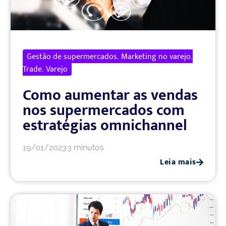
Gestão de supermercados
Marketing no varejo
,
,
Trade
Varejo
,
Como aumentar as vendas
nos supermercados com
estratégias omnichannel
19/01/2023
3 minutos
Leia mais