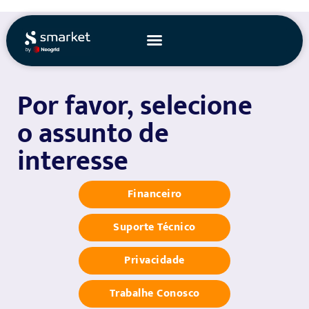
Ir
para
o
conteúdo
Por favor, selecione
o assunto de
interesse
Financeiro
Suporte Técnico
Privacidade
Trabalhe Conosco