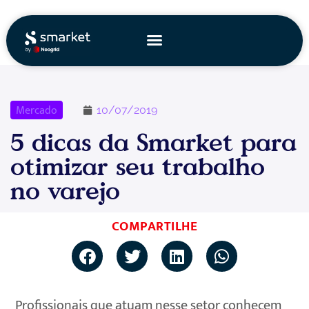
Ir
para
o
conteúdo
Mercado
10/07/2019
5 dicas da Smarket para
otimizar seu trabalho
no varejo
COMPARTILHE
Profissionais que atuam nesse setor conhecem